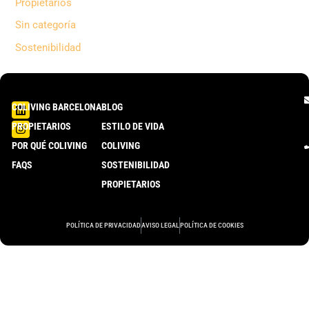
Propietarios
Sin categoría
Sostenibilidad
L
I
COLIVING BARCELONA
BLOG
i
n
PROPIETARIOS
ESTILO DE VIDA
n
s
k
t
POR QUÉ COLIVING
COLIVING
e
a
d
g
FAQS
SOSTENIBILIDAD
i
r
n
a
PROPIETARIOS
m
POLÍTICA DE PRIVACIDAD
AVISO LEGAL
POLÍTICA DE COOKIES