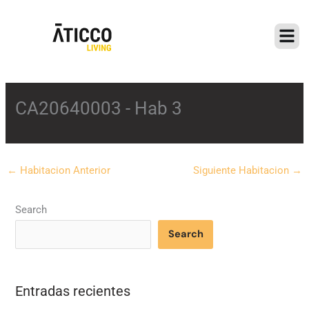
Ir
al
contenido
CA20640003 - Hab 3
←
Habitacion Anterior
Siguiente Habitacion
→
Search
Search
Entradas recientes